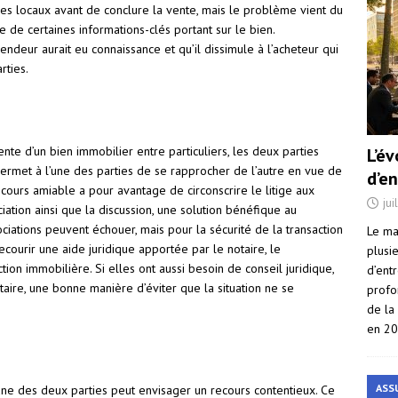
des locaux avant de conclure la vente, mais le problème vient du
 de certaines informations-clés portant sur le bien.
ndeur aurait eu connaissance et qu’il dissimule à l’acheteur qui
rties.
vente d’un bien immobilier entre particuliers, les deux parties
L’é
permet à l’une des parties de se rapprocher de l’autre en vue de
d’e
cours amiable a pour avantage de circonscrire le litige aux
jui
ciation ainsi que la discussion, une solution bénéfique au
ciations peuvent échouer, mais pour la sécurité de la transaction
Le ma
ecourir une aide juridique apportée par le notaire, le
plusi
tion immobilière. Si elles ont aussi besoin de conseil juridique,
d’ent
otaire, une bonne manière d’éviter que la situation ne se
profo
de la
en 2
ASS
l’une des deux parties peut envisager un recours contentieux. Ce