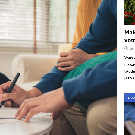
Mai
vot
ao
Vous 
ne sa
l’Aud
plus 
ASS