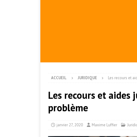
ACCUEIL
JURIDIQUE
Les recours et a
Les recours et aides 
problème
janvier 27, 2020
Maxime Luffier
Jurid