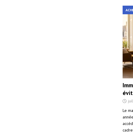
ACH
Immo
évi
jui
Le ma
année 
accéd
cadre