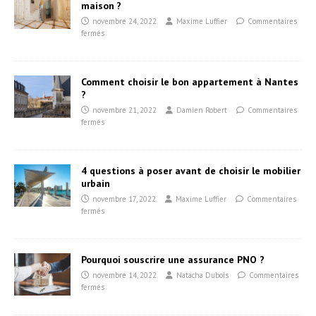
maison ?
novembre 24, 2022
Maxime Luffier
Commentaires
fermés
Comment choisir le bon appartement à Nantes
?
novembre 21, 2022
Damien Robert
Commentaires
fermés
4 questions à poser avant de choisir le mobilier
urbain
novembre 17, 2022
Maxime Luffier
Commentaires
fermés
Pourquoi souscrire une assurance PNO ?
novembre 14, 2022
Natacha Dubois
Commentaires
fermés